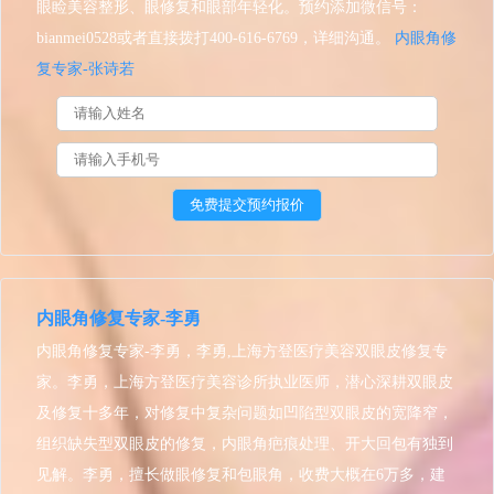
眼睑美容整形、眼修复和眼部年轻化。预约添加微信号：
bianmei0528或者直接拨打400-616-6769，详细沟通。
内眼角修
复专家-张诗若
内眼角修复专家-李勇
内眼角修复专家-李勇，李勇,上海方登医疗美容双眼皮修复专
家。李勇，上海方登医疗美容诊所执业医师，潜心深耕双眼皮
及修复十多年，对修复中复杂问题如凹陷型双眼皮的宽降窄，
组织缺失型双眼皮的修复，内眼角疤痕处理、开大回包有独到
见解。李勇，擅长做眼修复和包眼角，收费大概在6万多，建