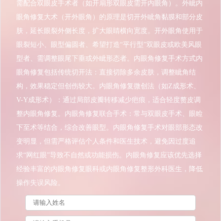
需配合双眼皮手术者（如开扇形双眼皮需开内眼角）。外眦内
眼角修复大术（开外眼角）的原理是切开外眦角黏膜和部分皮
肤，延长眼裂外侧长度，扩大眼睛横向宽度。开外眼角使用于
眼裂短小、眼型偏圆者、希望打造“平行型”双眼皮或欧美风眼
型者、需调整眼尾下垂或外眦形态者。内眼角修复手术方式内
眼角修复包括传统切开法：直接切除多余皮肤，调整眦角结
构，效果稳定但创伤较大。内眼角修复微创法（如Z成形术、
V-Y成形术）：通过局部皮瓣转移减少疤痕，适合轻度赘皮调
整内眼角修复。内眼角修复联合手术：常与双眼皮手术、眼睑
下至术等结合，综合改善眼型。内眼角修复手术对眼部形态改
变明显，但需严格评估个人条件和医生技术，避免因过度追
求“网红眼”导致不自然或功能损伤。内眼角修复应该优先选择
经验丰富的内眼角修复眼科或内眼角修复整形外科医生，降低
操作失误风险。