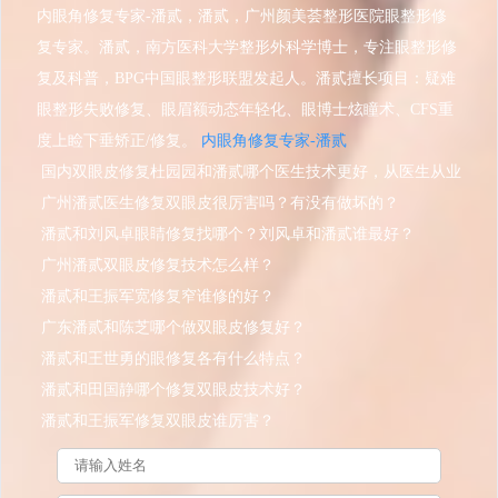
内眼角修复专家-潘贰，潘贰，广州颜美荟整形医院眼整形修
复专家。潘贰，南方医科大学整形外科学博士，专注眼整形修
复及科普，BPG中国眼整形联盟发起人。潘贰擅长项目：疑难
眼整形失败修复、眼眉额动态年轻化、眼博士炫瞳术、CFS重
度上睑下垂矫正/修复。
内眼角修复专家-潘贰
国内双眼皮修复杜园园和潘贰哪个医生技术更好，从医生从业
经历、手术风格、口碑和价格全面分析
广州潘贰医生修复双眼皮很厉害吗？有没有做坏的？
潘贰和刘风卓眼睛修复找哪个？刘风卓和潘贰谁最好？
广州潘贰双眼皮修复技术怎么样？
潘贰和王振军宽修复窄谁修的好？
广东潘贰和陈芝哪个做双眼皮修复好？
潘贰和王世勇的眼修复各有什么特点？
潘贰和田国静哪个修复双眼皮技术好？
潘贰和王振军修复双眼皮谁厉害？