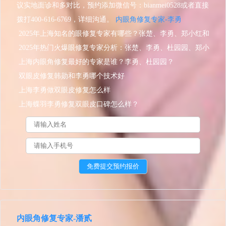
议实地面诊和多对比，预约添加微信号：bianmei0528或者直接
拨打400-616-6769，详细沟通。
内眼角修复专家-李勇
2025年上海知名的眼修复专家有哪些？张楚、李勇、郑小红和
杜园园？
2025年热门火爆眼修复专家分析：张楚、李勇、杜园园、郑小
红、常冬青、王恒
上海内眼角修复最好的专家是谁？李勇、杜园园？
双眼皮修复韩勋和李勇哪个技术好
上海李勇做双眼皮修复怎么样
上海蝶羽李勇修复双眼皮口碑怎么样？
内眼角修复专家-潘贰