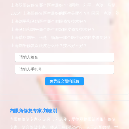
和口碑多方位分析下
上海双眼皮修复哪个医生最好？佀同帅、刘平、卢玲、马娟、
郑小红
2026年上海眼修复医生最好的医生是哪个？杜园园、卢玲、刘
平、马娟、曾翾、杨海平？
上海刘平和马娟医生哪个做眼修复技术好？
上海马娟和刘平哪个医生做双眼皮修复技术好？
上海瑞格刘平、张楚、杨海平哪个医生做双眼皮修复好？
上海刘平修复双眼皮怎么样？技术好不好？
内眼角修复专家-刘志刚
内眼角修复专家-刘志刚，刘志刚，爱德丽格眼部整形与修复
专家、复合除皱专家。师从于中国除皱第一人王志军教授、世