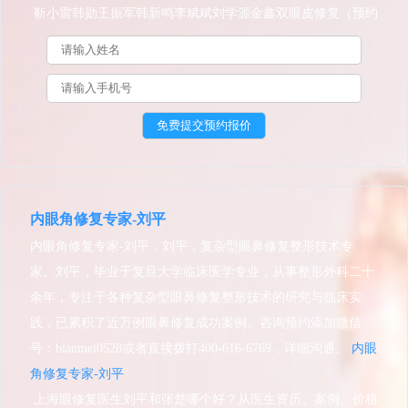
么办？
靳小雷韩勋王振军韩新鸣李斌斌刘学源金鑫双眼皮修复（预约
效果）谁更好？
内眼角修复专家-刘平
内眼角修复专家-刘平，刘平，复杂型眼鼻修复整形技术专
家。刘平，毕业于复旦大学临床医学专业，从事整形外科二十
余年，专注于各种复杂型眼鼻修复整形技术的研究与临床实
践，已累积了近万例眼鼻修复成功案例。咨询预约添加微信
号：bianmei0528或者直接拨打400-616-6769，详细沟通。
内眼
角修复专家-刘平
上海眼修复医生刘平和张楚哪个好？从医生资历、案例、价格