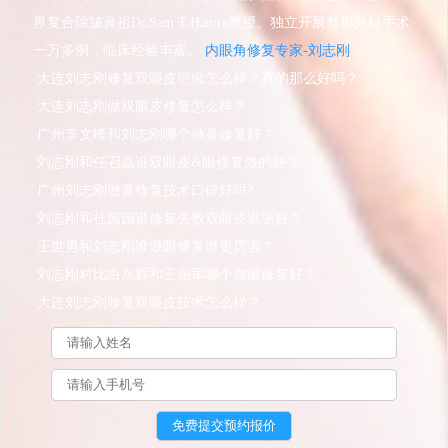
界复合除皱鼻祖Dr.Sam T.Hamra教授。独立开展整形外科手术
一万多例，临床经验丰富。
内眼角修复专家-刘志刚
大连刘志刚修复双眼皮疤痕怎么样？真的那么好吗？
大连刘志刚做双眼皮修复怎么样？
广州李文峰和刘志刚哪个做鼻修复好？
刘志刚和任召磊谁双眼皮&眼修复做的好？
广州刘志刚做鼻修复技术口碑好吗?
刘志刚和杜园园谁修复失败双眼皮谁更好？
王世勇和刘志刚谁做眼修复谁更厉害？
刘志刚对比白永辉和王振军哪个做眼修复好？
大连刘志刚修复双眼皮技术怎么样？