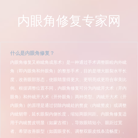
内眼角修复专家网
什么是内眼角修复？
内眼角修复又称眦角成形术）是一种通过手术调整眼睑内外眦
角（即内眼角和外眼角）的整形手术，目的是增大眼裂水平长
度，改善眼部形态，使眼睛显得更大、更明亮或更符合审美比
例。根据调整位置不同，内眼角修复可分为内眦开大术（开内
眼角）和外眦开大术（开外眼角）两种类型。内眦开大术（开
内眼角）的原理是通过切除内眦处的赘皮（内眦赘皮）或调整
内眦韧带，延长眼裂内侧长度，缩短两眼间距。内眼角修复适
用于内眦赘皮明显（如蒙古褶），导致眼睛短小、眼距过宽
者、希望改善眼型（如圆眼变长、调整双眼皮线条流畅度）、