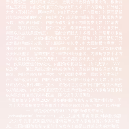
善眼部形态，使眼睛显得更大、更明亮或更符合审美比例。根据调
整位置不同，内眼角修复可分为内眦开大术（开内眼角）和外眦开
大术（开外眼角）两种类型。内眦开大术（开内眼角）的原理是通
过切除内眦处的赘皮（内眦赘皮）或调整内眦韧带，延长眼裂内侧
长度，缩短两眼间距。内眼角修复适用于内眦赘皮明显（如蒙古
褶），导致眼睛短小、眼距过宽者、希望改善眼型（如圆眼变长、
调整双眼皮线条流畅度）、需配合双眼皮手术者（如开扇形双眼皮
需开内眼角）。外眦内眼角修复大术（开外眼角）的原理是切开外
眦角黏膜和部分皮肤，延长眼裂外侧长度，扩大眼睛横向宽度。开
外眼角使用于眼裂短小、眼型偏圆者、希望打造“平行型”双眼皮或
欧美风眼型者、需调整眼尾下垂或外眦形态者。内眼角修复手术方
式内眼角修复包括传统切开法：直接切除多余皮肤，调整眦角结
构，效果稳定但创伤较大。内眼角修复微创法（如Z成形术、V-Y
成形术）：通过局部皮瓣转移减少疤痕，适合轻度赘皮调整内眼角
修复。内眼角修复联合手术：常与双眼皮手术、眼睑下至术等结
合，综合改善眼型。内眼角修复手术对眼部形态改变明显，但需严
格评估个人条件和医生技术，避免因过度追求“网红眼”导致不自然
或功能损伤。内眼角修复应该优先选择经验丰富的内眼角修复眼科
或内眼角修复整形外科医生，降低操作失误风险。
内眼角修复专家网,2026年最好的内眼角修复专家预约排行榜。国
内十大内眼角修复专家推荐！内眼角修复超高人气医生TOP榜前
十！谁是你心中的NO.1？内眼角修复专家网
(neiyanjiaoxiufu.lywoy.com)，提供,刘志刚,李勇,潘贰,刘学源,俞惠
忠,刘平,孔宇,范海燕,韩勋,张诗若等关于内眼角修复的专家和信
息。全国内眼角修复专家前十名盘点！都是口碑兼实力的大咖哦！